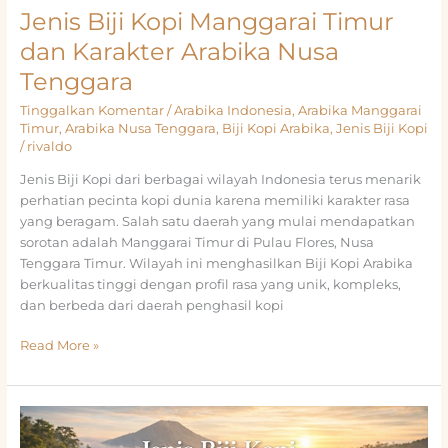
Jenis Biji Kopi Manggarai Timur
dan Karakter Arabika Nusa
Tenggara
Tinggalkan Komentar
/
Arabika Indonesia
,
Arabika Manggarai
Timur
,
Arabika Nusa Tenggara
,
Biji Kopi Arabika
,
Jenis Biji Kopi
/
rivaldo
Jenis Biji Kopi dari berbagai wilayah Indonesia terus menarik
perhatian pecinta kopi dunia karena memiliki karakter rasa
yang beragam. Salah satu daerah yang mulai mendapatkan
sorotan adalah Manggarai Timur di Pulau Flores, Nusa
Tenggara Timur. Wilayah ini menghasilkan Biji Kopi Arabika
berkualitas tinggi dengan profil rasa yang unik, kompleks,
dan berbeda dari daerah penghasil kopi
Jenis
Read More »
Biji
Kopi
Manggarai
Timur