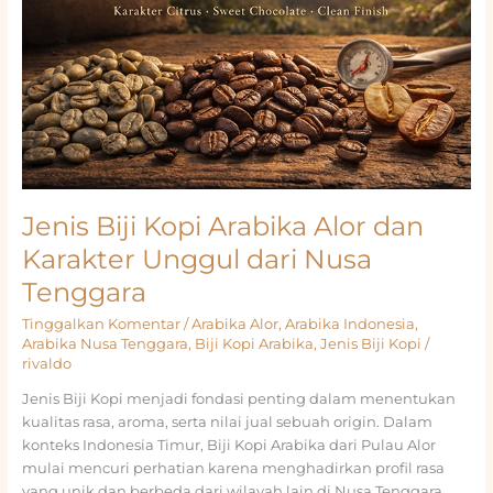
Jenis Biji Kopi Arabika Alor dan
Karakter Unggul dari Nusa
Tenggara
Tinggalkan Komentar
/
Arabika Alor
,
Arabika Indonesia
,
Arabika Nusa Tenggara
,
Biji Kopi Arabika
,
Jenis Biji Kopi
/
rivaldo
Jenis Biji Kopi menjadi fondasi penting dalam menentukan
kualitas rasa, aroma, serta nilai jual sebuah origin. Dalam
konteks Indonesia Timur, Biji Kopi Arabika dari Pulau Alor
mulai mencuri perhatian karena menghadirkan profil rasa
yang unik dan berbeda dari wilayah lain di Nusa Tenggara.