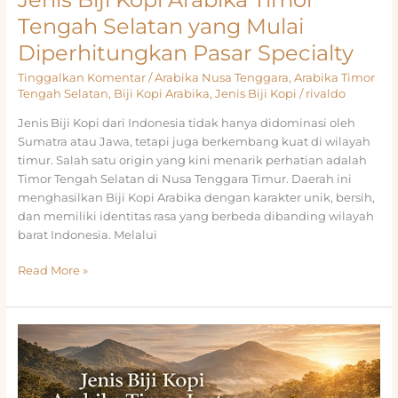
Tengah Selatan yang Mulai
Diperhitungkan Pasar Specialty
Tinggalkan Komentar
/
Arabika Nusa Tenggara
,
Arabika Timor
Tengah Selatan
,
Biji Kopi Arabika
,
Jenis Biji Kopi
/
rivaldo
Jenis Biji Kopi dari Indonesia tidak hanya didominasi oleh
Sumatra atau Jawa, tetapi juga berkembang kuat di wilayah
timur. Salah satu origin yang kini menarik perhatian adalah
Timor Tengah Selatan di Nusa Tenggara Timur. Daerah ini
menghasilkan Biji Kopi Arabika dengan karakter unik, bersih,
dan memiliki identitas rasa yang berbeda dibanding wilayah
barat Indonesia. Melalui
Jenis
Read More »
Biji
Kopi
Arabika
Timor
Tengah
Selatan