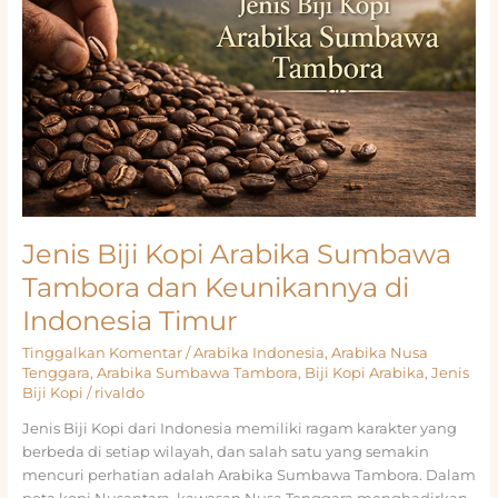
Potensi
Besarnya
di
Indonesia
Timur
Jenis Biji Kopi Arabika Sumbawa
Tambora dan Keunikannya di
Indonesia Timur
Tinggalkan Komentar
/
Arabika Indonesia
,
Arabika Nusa
Tenggara
,
Arabika Sumbawa Tambora
,
Biji Kopi Arabika
,
Jenis
Biji Kopi
/
rivaldo
Jenis Biji Kopi dari Indonesia memiliki ragam karakter yang
berbeda di setiap wilayah, dan salah satu yang semakin
mencuri perhatian adalah Arabika Sumbawa Tambora. Dalam