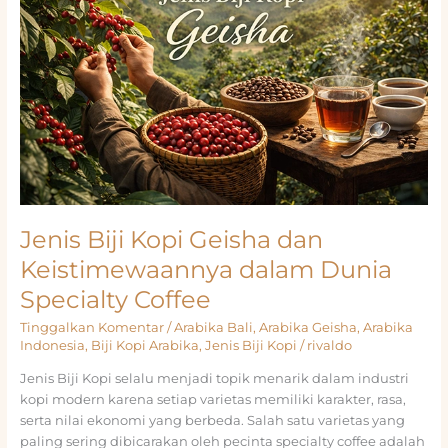
Keunikannya
Jenis Biji Kopi Geisha dan
Keistimewaannya dalam Dunia
Specialty Coffee
Tinggalkan Komentar
/
Arabika Bali
,
Arabika Geisha
,
Arabika
Indonesia
,
Biji Kopi Arabika
,
Jenis Biji Kopi
/
rivaldo
Jenis Biji Kopi selalu menjadi topik menarik dalam industri
kopi modern karena setiap varietas memiliki karakter, rasa,
serta nilai ekonomi yang berbeda. Salah satu varietas yang
paling sering dibicarakan oleh pecinta specialty coffee adalah