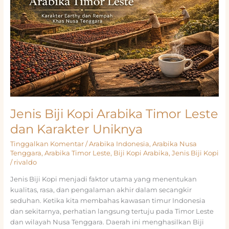
yang
Mulai
Diperhitungkan
Pasar
Specialty
Jenis Biji Kopi Arabika Timor Leste
dan Karakter Uniknya
Tinggalkan Komentar
/
Arabika Indonesia
,
Arabika Nusa
Tenggara
,
Arabika Timor Leste
,
Biji Kopi Arabika
,
Jenis Biji Kopi
/
rivaldo
Jenis Biji Kopi menjadi faktor utama yang menentukan
kualitas, rasa, dan pengalaman akhir dalam secangkir
seduhan. Ketika kita membahas kawasan timur Indonesia
dan sekitarnya, perhatian langsung tertuju pada Timor Leste
dan wilayah Nusa Tenggara. Daerah ini menghasilkan Biji