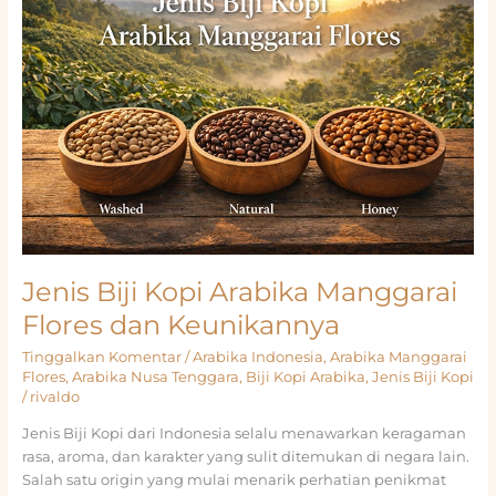
dan
Karakter
Arabika
Nusa
Tenggara
Jenis Biji Kopi Arabika Manggarai
Flores dan Keunikannya
Tinggalkan Komentar
/
Arabika Indonesia
,
Arabika Manggarai
Flores
,
Arabika Nusa Tenggara
,
Biji Kopi Arabika
,
Jenis Biji Kopi
/
rivaldo
Jenis Biji Kopi dari Indonesia selalu menawarkan keragaman
rasa, aroma, dan karakter yang sulit ditemukan di negara lain.
Salah satu origin yang mulai menarik perhatian penikmat