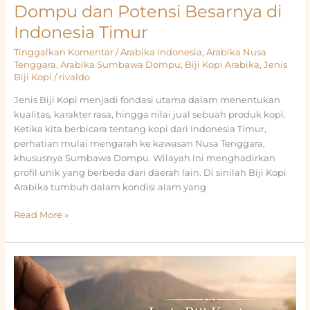
Dompu dan Potensi Besarnya di
Indonesia Timur
Tinggalkan Komentar
/
Arabika Indonesia
,
Arabika Nusa
Tenggara
,
Arabika Sumbawa Dompu
,
Biji Kopi Arabika
,
Jenis
Biji Kopi
/
rivaldo
Jenis Biji Kopi menjadi fondasi utama dalam menentukan
kualitas, karakter rasa, hingga nilai jual sebuah produk kopi.
Ketika kita berbicara tentang kopi dari Indonesia Timur,
perhatian mulai mengarah ke kawasan Nusa Tenggara,
khususnya Sumbawa Dompu. Wilayah ini menghadirkan
profil unik yang berbeda dari daerah lain. Di sinilah Biji Kopi
Arabika tumbuh dalam kondisi alam yang
Jenis
Read More »
Biji
Kopi
Arabika
Sumbawa
Dompu
dan