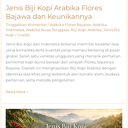
Jenis Biji Kopi Arabika Flores
Bajawa dan Keunikannya
Tinggalkan Komentar
/
Arabika Flores Bajawa
,
Arabika
Indonesia
,
Arabika Nusa Tenggara
,
Biji Kopi Arabika
,
Jenis Biji
Kopi
/
rivaldo
Jenis Biji Kopi dari Indonesia terkenal memiliki karakter rasa
yang kompleks serta kualitas yang mampu bersaing di pasar
global. Salah satu varietas unggulan yang menarik perhatian
penikmat kopi dunia berasal dari wilayah Flores, tepatnya
Bajawa. Daerah ini menghasilkan Biji Kopi Arabika dengan
identitas rasa khas yang terbentuk dari kondisi alam, budaya
pertanian, serta metode pengolahan
Jenis
Read More »
Biji
Kopi
Arabika
Flores
Bajawa
dan