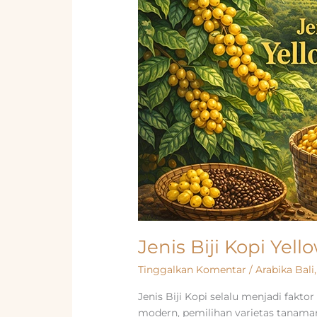
Jenis Biji Kopi Ye
Tinggalkan Komentar
/
Arabika Bali
Jenis Biji Kopi selalu menjadi fakt
modern, pemilihan varietas tanaman