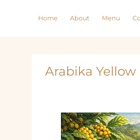
Lewati
ke
Home
About
Menu
Co
konten
Arabika Yello