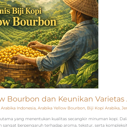
llow Bourbon dan Keunikan Varieta
,
Arabika Indonesia
,
Arabika Yellow Bourbon
,
Biji Kopi Arabika
,
Je
or utama yang menentukan kualitas secangkir minuman kopi. Dala
 sangat berpengaruh terhadap aroma, tekstur, serta kompleksita