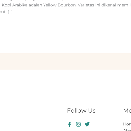
 Kopi Arabika adalah Yellow Bourbon. Varietas ini dikenal memili
t, […]
Follow Us
M
Ho
Abo