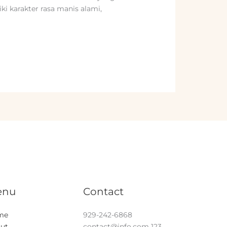
ki karakter rasa manis alami,
enu
Contact
me
929-242-6868
ut
contact@info.com
123