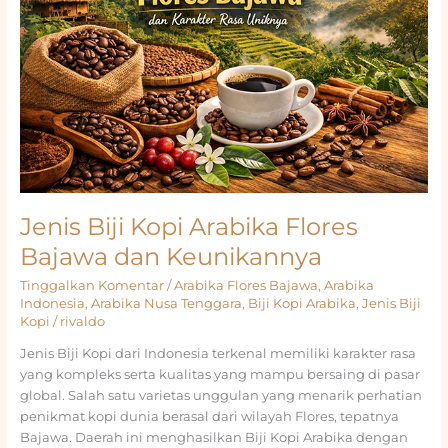
Jenis Biji Kopi Arabika Flores
Bajawa dan Keunikannya
Tinggalkan Komentar
/
Arabika Flores Bajawa
,
Arabika
Indonesia
,
Arabika Nusa Tenggara
,
Biji Kopi Arabika
,
Jenis Biji
Kopi
/
rivaldo
Jenis Biji Kopi dari Indonesia terkenal memiliki karakter rasa
yang kompleks serta kualitas yang mampu bersaing di pasar
global. Salah satu varietas unggulan yang menarik perhatian
penikmat kopi dunia berasal dari wilayah Flores, tepatnya
Bajawa. Daerah ini menghasilkan Biji Kopi Arabika dengan