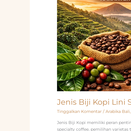
Jenis Biji Kopi Lin
Tinggalkan Komentar
/
Arabika Bali
Jenis Biji Kopi memiliki peran pe
specialty coffee, pemilihan variet