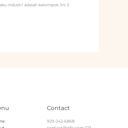
laku industri adalah kelompok lini S
enu
Contact
me
929-242-6868
ut
contact@info.com
123