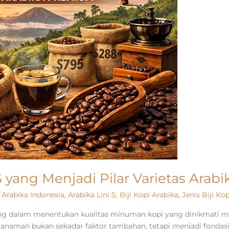
i S yang Menjadi Pilar Varietas Ara
,
Arabika Indonesia
,
Arabika Lini S
,
Biji Kopi Arabika
,
Jenis Biji Kop
nting dalam menentukan kualitas minuman kopi yang dinikmati 
as tanaman bukan sekadar faktor tambahan, tetapi menjadi fon