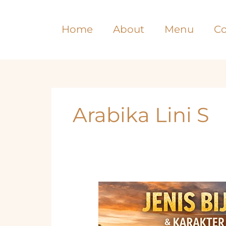
Lewati
ke
Home
About
Menu
Co
konten
Arabika Lini S