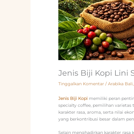
Jenis Biji Kopi Lin
Tinggalkan Komentar
/
Arabika Bali
Jenis Biji Kopi
memiliki peran penti
specialty coffee, pemilihan variet
karakter rasa, aroma, serta nilai ek
yang berkontribusi besar dalam peng
Selain menghadirkan karakter rasa 