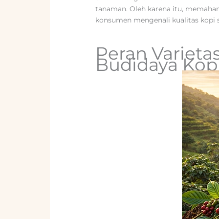
tanaman. Oleh karena itu, memaham
konsumen mengenali kualitas kopi 
Peran Varieta
Budidaya Kop