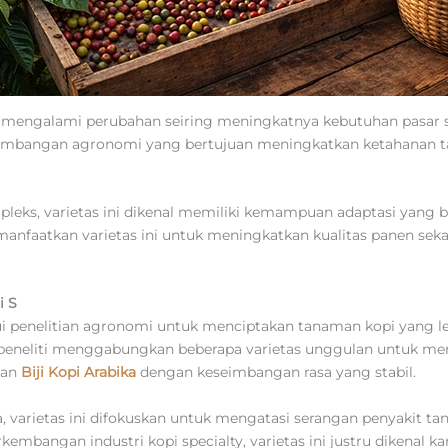
mengalami perubahan seiring meningkatnya kebutuhan pasar sp
engembangan agronomi yang bertujuan meningkatkan ketahanan 
pleks, varietas ini dikenal memiliki kemampuan adaptasi yang b
anfaatkan varietas ini untuk meningkatkan kualitas panen sek
i S
ui penelitian agronomi untuk menciptakan tanaman kopi yang l
ra peneliti menggabungkan beberapa varietas unggulan untuk m
kan
Biji Kopi Arabika
dengan keseimbangan rasa yang stabil.
varietas ini difokuskan untuk mengatasi serangan penyakit t
embangan industri kopi specialty, varietas ini justru dikenal ka