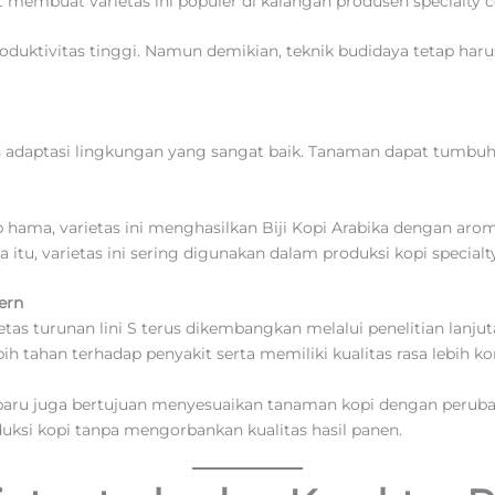
 membuat varietas ini populer di kalangan produsen specialty c
roduktivitas tinggi. Namun demikian, teknik budidaya tetap harus
adaptasi lingkungan yang sangat baik. Tanaman dapat tumbuh 
 hama, varietas ini menghasilkan Biji Kopi Arabika dengan arom
tu, varietas ini sering digunakan dalam produksi kopi specialty 
dern
ietas turunan lini S terus dikembangkan melalui penelitian lanj
h tahan terhadap penyakit serta memiliki kualitas rasa lebih k
 baru juga bertujuan menyesuaikan tanaman kopi dengan peruba
ksi kopi tanpa mengorbankan kualitas hasil panen.