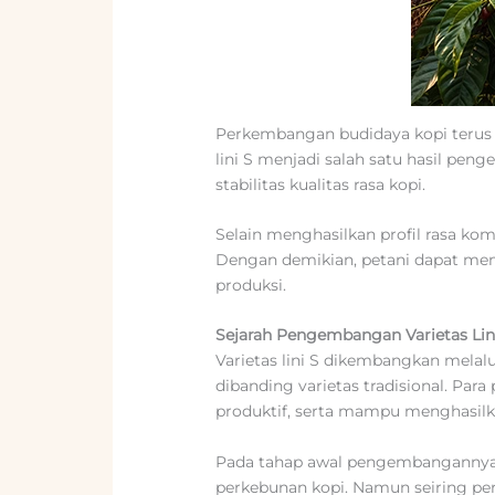
Perkembangan budidaya kopi terus 
lini S menjadi salah satu hasil p
stabilitas kualitas rasa kopi.
Selain menghasilkan profil rasa kom
Dengan demikian, petani dapat mem
produksi.
Sejarah Pengembangan Varietas Lin
Varietas lini S dikembangkan melal
dibanding varietas tradisional. Pa
produktif, serta mampu menghasil
Pada tahap awal pengembangannya, 
perkebunan kopi. Namun seiring perk