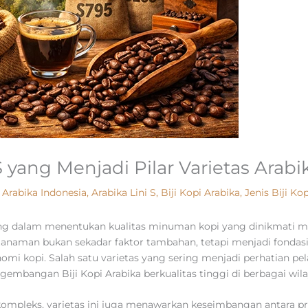
i S yang Menjadi Pilar Varietas Ara
,
Arabika Indonesia
,
Arabika Lini S
,
Biji Kopi Arabika
,
Jenis Biji Kop
ng dalam menentukan kualitas minuman kopi yang dinikmati m
as tanaman bukan sekadar faktor tambahan, tetapi menjadi fon
onomi kopi. Salah satu varietas yang sering menjadi perhatian pe
embangan Biji Kopi Arabika berkualitas tinggi di berbagai wila
kompleks, varietas ini juga menawarkan keseimbangan antara p