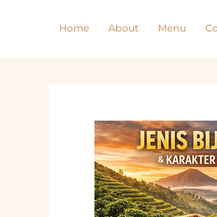
Lewati
ke
Home
About
Menu
Co
konten