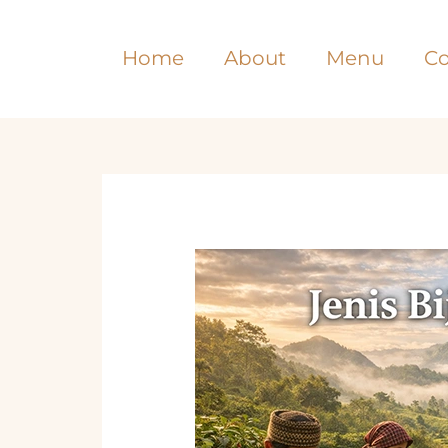
Lewati
ke
Home
About
Menu
Co
konten