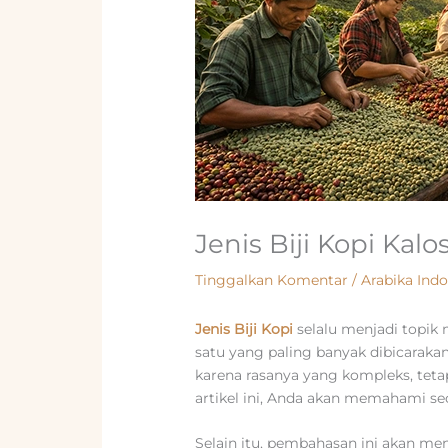
Jenis Biji Kopi Kal
Tinggalkan Komentar
/
Arabika Ind
Jenis Biji Kopi
selalu menjadi topik 
satu yang paling banyak dibicarakan 
karena rasanya yang kompleks, teta
artikel ini, Anda akan memahami s
Selain itu, pembahasan ini akan me