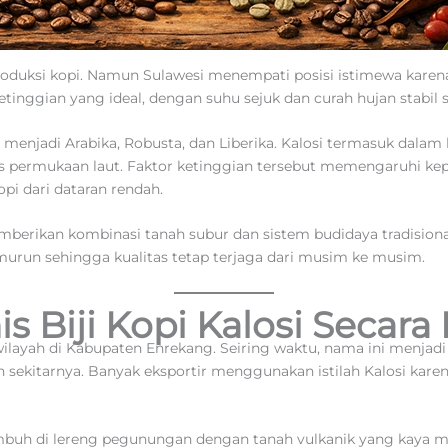
roduksi kopi. Namun Sulawesi menempati posisi istimewa karena
etinggian yang ideal, dengan suhu sejuk dan curah hujan stabil 
 menjadi Arabika, Robusta, dan Liberika. Kalosi termasuk dala
tas permukaan laut. Faktor ketinggian tersebut memengaruhi ke
pi dari dataran rendah.
memberikan kombinasi tanah subur dan sistem budidaya tradision
run sehingga kualitas tetap terjaga dari musim ke musim.
s Biji Kopi Kalosi Secara
layah di Kabupaten Enrekang. Seiring waktu, nama ini menjadi 
n sekitarnya. Banyak eksportir menggunakan istilah Kalosi karen
umbuh di lereng pegunungan dengan tanah vulkanik yang kaya mi