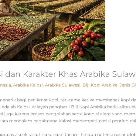
osi dan Karakter Khas Arabika Sulaw
onesia
,
Arabika Kalosi
,
Arabika Sulawesi
,
Biji Kopi Arabika
,
Jenis Bi
menarik bagi penikmat kopi, terutama ketika membahas kopi dar
adalah Kalosi, wilayah penghasil Biji Kopi Arabika berkualitas ek
pi juga karena proses pengolahan serta kondisi alam yang memb
ecara mendalam bagaimana Kalosi menempati posisi penting dal
ngupas aspek rasa, lingkungan tanam, hingga potensi pasar glob