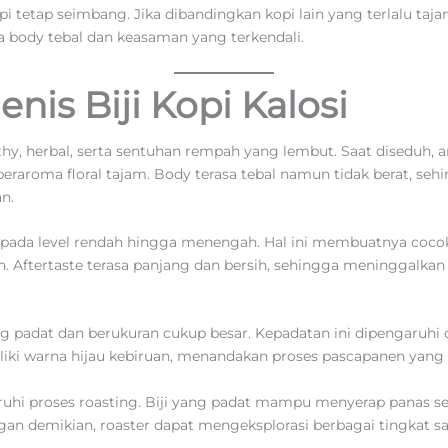
i tetap seimbang. Jika dibandingkan kopi lain yang terlalu tajam
body tebal dan keasaman yang terkendali.
enis Biji Kopi Kalosi
thy, herbal, serta sentuhan rempah yang lembut. Saat diseduh
eraroma floral tajam. Body terasa tebal namun tidak berat, se
n.
a pada level rendah hingga menengah. Hal ini membuatnya coco
. Aftertaste terasa panjang dan bersih, sehingga meninggalkan 
erung padat dan berukuran cukup besar. Kepadatan ini dipengaruh
iki warna hijau kebiruan, menandakan proses pascapanen yang 
hi proses roasting. Biji yang padat mampu menyerap panas s
ngan demikian, roaster dapat mengeksplorasi berbagai tingkat s