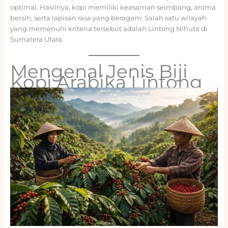
optimal. Hasilnya, kopi memiliki keasaman seimbang, aroma
bersih, serta lapisan rasa yang beragam. Salah satu wilayah
yang memenuhi kriteria tersebut adalah Lintong Nihuta di
Sumatera Utara.
Mengenal Jenis Biji
Kopi Arabika Lintong