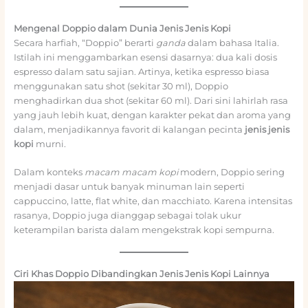
Mengenal Doppio dalam Dunia Jenis Jenis Kopi
Secara harfiah, “Doppio” berarti
ganda
dalam bahasa Italia.
Istilah ini menggambarkan esensi dasarnya: dua kali dosis
espresso dalam satu sajian. Artinya, ketika espresso biasa
menggunakan satu shot (sekitar 30 ml), Doppio
menghadirkan dua shot (sekitar 60 ml). Dari sini lahirlah rasa
yang jauh lebih kuat, dengan karakter pekat dan aroma yang
dalam, menjadikannya favorit di kalangan pecinta
jenis jenis
kopi
murni.
Dalam konteks
macam macam kopi
modern, Doppio sering
menjadi dasar untuk banyak minuman lain seperti
cappuccino, latte, flat white, dan macchiato. Karena intensitas
rasanya, Doppio juga dianggap sebagai tolak ukur
keterampilan barista dalam mengekstrak kopi sempurna.
Ciri Khas Doppio Dibandingkan Jenis Jenis Kopi Lainnya