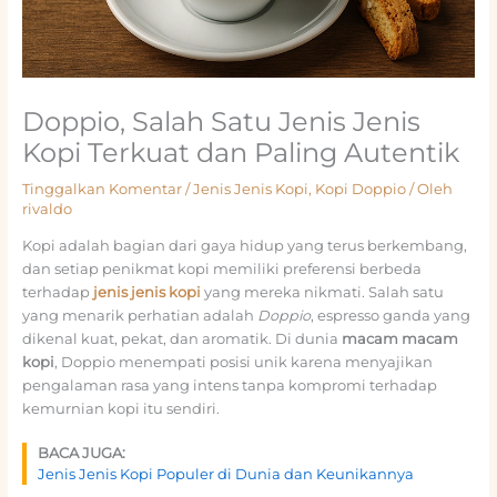
Doppio, Salah Satu Jenis Jenis
Kopi Terkuat dan Paling Autentik
Tinggalkan Komentar
/
Jenis Jenis Kopi
,
Kopi Doppio
/ Oleh
rivaldo
Kopi adalah bagian dari gaya hidup yang terus berkembang,
dan setiap penikmat kopi memiliki preferensi berbeda
terhadap
jenis jenis kopi
yang mereka nikmati. Salah satu
yang menarik perhatian adalah
Doppio
, espresso ganda yang
dikenal kuat, pekat, dan aromatik. Di dunia
macam macam
kopi
, Doppio menempati posisi unik karena menyajikan
pengalaman rasa yang intens tanpa kompromi terhadap
kemurnian kopi itu sendiri.
BACA JUGA:
Jenis Jenis Kopi Populer di Dunia dan Keunikannya