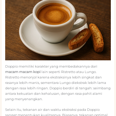
Doppio memiliki karakter yang membedakannya dari
macam macam kopi
lain seperti Ristretto atau Lungo.
Ristretto menonjol karena ekstraksinya lebih singkat dan
rasanya lebih manis, sementara Lungo diekstrak lebih lama
dengan rasa lebih ringan. Doppio berdiri di tengah: seimbang
antara kekuatan dan kehalusan, dengan rasa pahit alami
yang menyenangkan.
Selain itu, tekanan air dan waktu ekstraksi pada Doppio
sangat menentukan kualitasnya. Biasanya, tekanan optimal