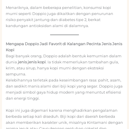
Menariknya, dalam beberapa penelitian, konsumsi kopi
murni seperti Doppio juga dikaitkan dengan penurunan
risiko penyakit jantung dan diabetes tipe 2, berkat
kandungan antioksidan alami di dalamnya.
Mengapa Doppio Jadi Favorit di Kalangan Pecinta Jenis Jenis
Kopi
Bagi banyak orang, Doppio adalah bentuk kemurnian dalam
dunia
jenis jenis kopi
. Ia tidak memerlukan tambahan gula,
krim, atau sirup, hanya kopi murni dengan ekstraksi
sempurna.
Kelebihannya terletak pada keseimbangan rasa: pahit, asam,
dan sedikit manis alami dari biji kopi yang segar. Doppio juga
menjadi simbol gaya hidup modern yang menuntut efisiensi
dan energi tinggi.
Kopi ini juga digemari karena menghadirkan pengalaman
berbeda setiap kali diseduh. Biji kopi dari daerah berbeda
akan memberikan karakter unik, misalnya Kintamani dengan
aroma jeruk atau Gayo dengan sentuhan cokelat dan