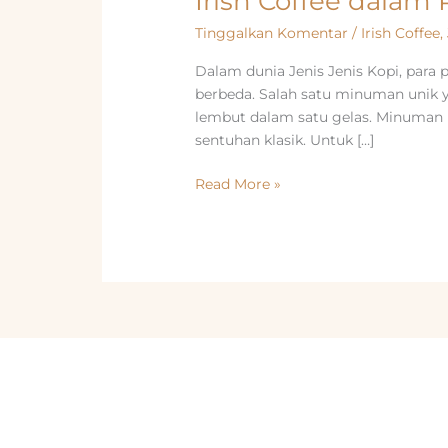
Irish Coffee dalam
Tinggalkan Komentar
/
Irish Coffee
,
Dalam dunia Jenis Jenis Kopi, pa
berbeda. Salah satu minuman unik y
lembut dalam satu gelas. Minuman i
sentuhan klasik. Untuk […]
Irish
Read More »
Coffee
dalam
Ragam
Jenis
Jenis
Kopi
Populer
Di
Dunia