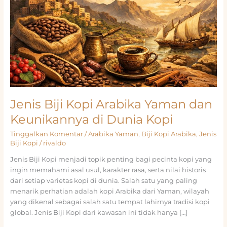
Jenis Biji Kopi Arabika Yaman dan
Keunikannya di Dunia Kopi
Tinggalkan Komentar
/
Arabika Yaman
,
Biji Kopi Arabika
,
Jenis
Biji Kopi
/
rivaldo
Jenis Biji Kopi menjadi topik penting bagi pecinta kopi yang
ingin memahami asal usul, karakter rasa, serta nilai historis
dari setiap varietas kopi di dunia. Salah satu yang paling
menarik perhatian adalah kopi Arabika dari Yaman, wilayah
yang dikenal sebagai salah satu tempat lahirnya tradisi kopi
global. Jenis Biji Kopi dari kawasan ini tidak hanya […]