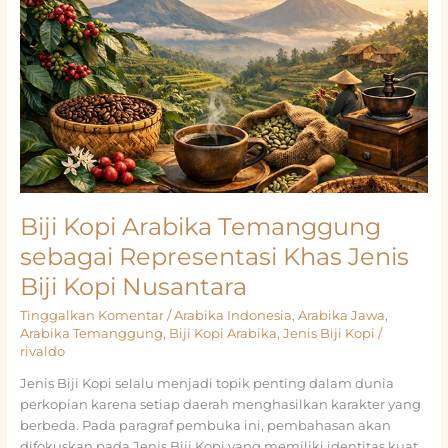
Biji Kopi Arabika Temanggung
sebagai Representasi Khas Jenis
Biji Kopi Nusantara
Tinggalkan Komentar
/
Arabika Indonesia
,
Arabika Jawa
,
Arabika Temanggung
,
Biji Kopi Arabika
,
Jenis Biji Kopi
/
rivaldo
Jenis Biji Kopi selalu menjadi topik penting dalam dunia
perkopian karena setiap daerah menghasilkan karakter yang
berbeda. Pada paragraf pembuka ini, pembahasan akan
difokuskan pada Jenis Biji Kopi yang memiliki identitas kuat,