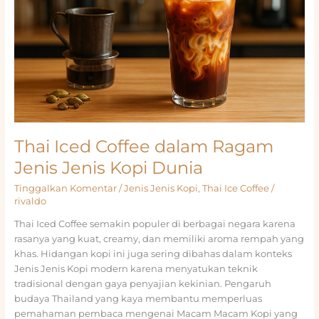
Thai Iced Coffee dalam Ragam
Jenis Jenis Kopi Dunia
Tinggalkan Komentar
/
Jenis Jenis Kopi
,
Thai Ice Coffee
/
rivaldo
Thai Iced Coffee semakin populer di berbagai negara karena
rasanya yang kuat, creamy, dan memiliki aroma rempah yang
khas. Hidangan kopi ini juga sering dibahas dalam konteks
Jenis Jenis Kopi modern karena menyatukan teknik
tradisional dengan gaya penyajian kekinian. Pengaruh
budaya Thailand yang kaya membantu memperluas
pemahaman pembaca mengenai Macam Macam Kopi yang