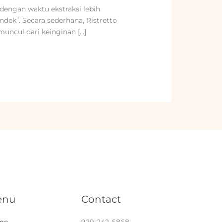
dengan waktu ekstraksi lebih
pendek”. Secara sederhana, Ristretto
 muncul dari keinginan […]
enu
Contact
me
929-242-6868