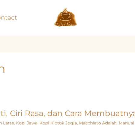
ntact
h
rti, Ciri Rasa, dan Cara Membuatny
h Latte
,
Kopi Jawa
,
Kopi Klotok Jogja
,
Macchiato Adalah
,
Manual