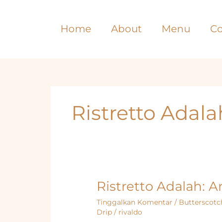
Lewati
ke
Home
About
Menu
Co
konten
Ristretto Adala
Ristretto Adalah: A
Tinggalkan Komentar
/
Butterscotc
Drip
/
rivaldo