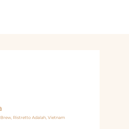
Order Online
a
 Brew
,
Ristretto Adalah
,
Vietnam