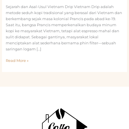
Sejarah dan Asal-Usul Vietnam Drip Vietnam Drip adalah
metode seduh kopi tradisional yang berasal dari Vietnam dan
berkembang sejak masa kolonial Prancis pada abad ke-19.
Saat itu, bangsa Prancis memperkenalkan budaya minum
kopi ke masyarakat Vietnam, tetapi alat espresso mahal dan
sulit didapat. Sebagai gantinya, masyarakat lokal
menciptakan alat sederhana bernama phin filter—sebuah
saringan logam […]
Vietnam
Read More »
Drip:
Cara
Membuat
Kopi
Khas
Vietnam
Otentik