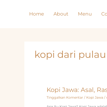
Lewati
ke
Home
About
Menu
Co
konten
kopi dari pulau
Kopi Jawa: Asal, R
Tinggalkan Komentar
/
Kopi Jawa
/
Apa Itu Kopi Jawa? Kopi Jawa adalah 