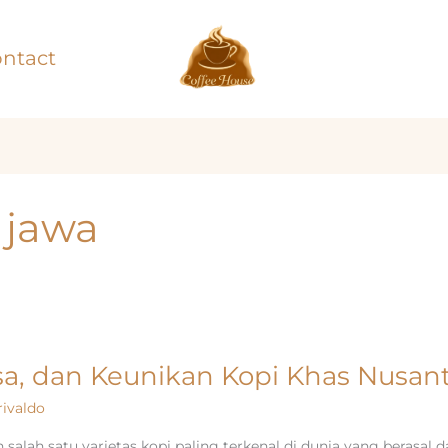
ntact
 jawa
asa, dan Keunikan Kopi Khas Nusan
rivaldo
salah satu varietas kopi paling terkenal di dunia yang berasal d