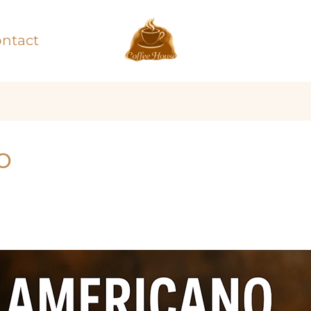
ntact
o