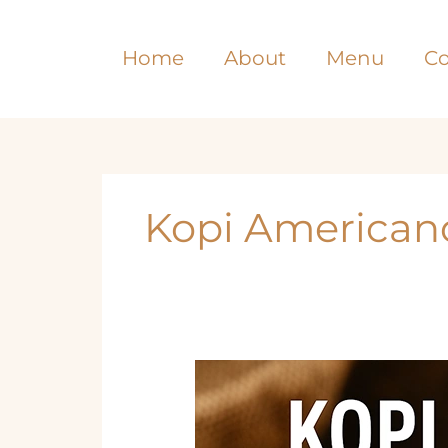
Lewati
ke
Home
About
Menu
Co
konten
Kopi American