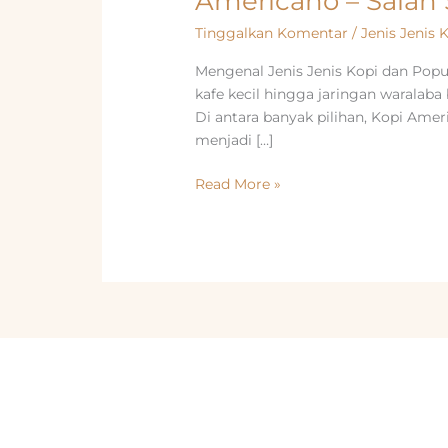
Americano – Salah 
Tinggalkan Komentar
/
Jenis Jenis 
Mengenal Jenis Jenis Kopi dan Popu
kafe kecil hingga jaringan waralaba
Di antara banyak pilihan, Kopi Ame
menjadi […]
Americano
Read More »
–
Salah
Satu
Jenis
Jenis
Kopi
yang
Paling
Populer
di
Dunia