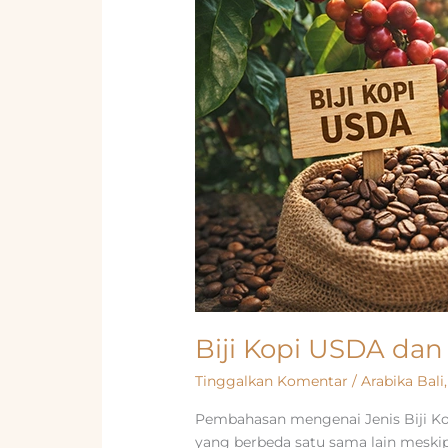
Biji Kopi USDA dan 
Tinggalkan Komentar
/
Arabika Bali
Pembahasan mengenai Jenis Biji Kopi
yang berbeda satu sama lain meskipu