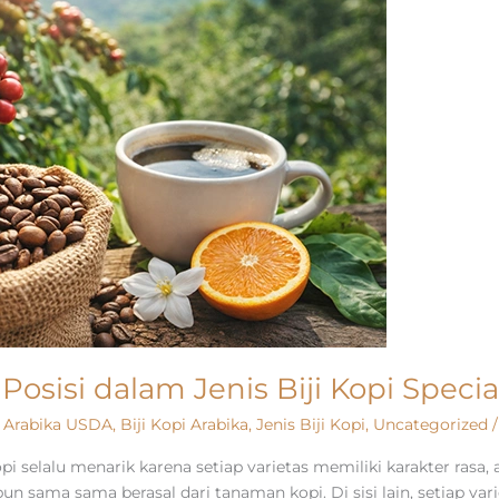
Posisi dalam Jenis Biji Kopi Specia
,
Arabika USDA
,
Biji Kopi Arabika
,
Jenis Biji Kopi
,
Uncategorized
 selalu menarik karena setiap varietas memiliki karakter rasa,
n sama sama berasal dari tanaman kopi. Di sisi lain, setiap var