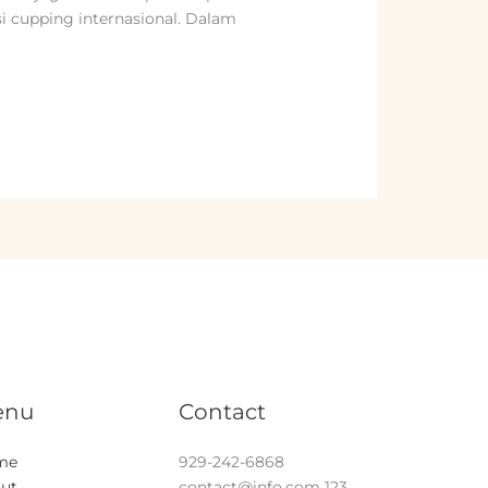
i cupping internasional. Dalam
enu
Contact
me
929-242-6868
ut
contact@info.com
123