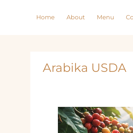
Lewati
ke
Home
About
Menu
Co
konten
Arabika USDA