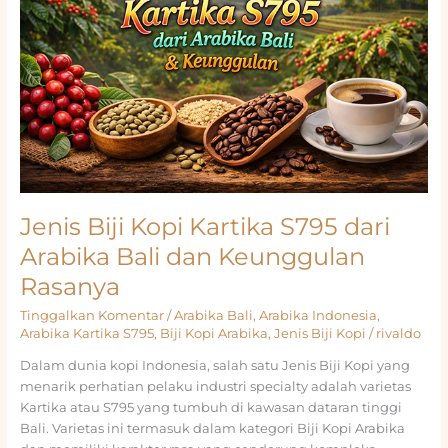
Jenis Biji Kopi Kartika S795 dari
Arabika Bali dan Keunggulan
Rasanya
Tinggalkan Komentar
/
Arabika Bali
,
Arabika Indonesia
,
Arabika Kartika S795
,
Biji Kopi Arabika
,
Jenis Biji Kopi
/
rivaldo
Dalam dunia kopi Indonesia, salah satu Jenis Biji Kopi yang
menarik perhatian pelaku industri specialty adalah varietas
Kartika atau S795 yang tumbuh di kawasan dataran tinggi
Bali. Varietas ini termasuk dalam kategori Biji Kopi Arabika