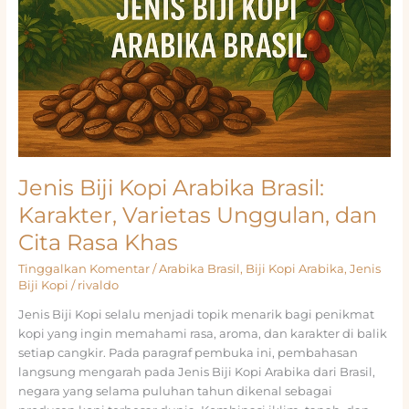
Jenis Biji Kopi Arabika Brasil:
Karakter, Varietas Unggulan, dan
Cita Rasa Khas
Tinggalkan Komentar
/
Arabika Brasil
,
Biji Kopi Arabika
,
Jenis
Biji Kopi
/
rivaldo
Jenis Biji Kopi selalu menjadi topik menarik bagi penikmat
kopi yang ingin memahami rasa, aroma, dan karakter di balik
setiap cangkir. Pada paragraf pembuka ini, pembahasan
langsung mengarah pada Jenis Biji Kopi Arabika dari Brasil,
negara yang selama puluhan tahun dikenal sebagai