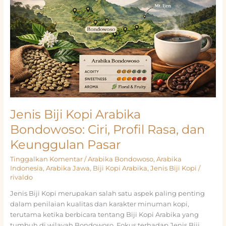
Jenis Biji Kopi Arabika
Bondowoso: Ciri, Profil Rasa, dan
Keunggulan Pasar
Tinggalkan Komentar
/
Arabika Bondowoso
,
Arabika
Indonesia
,
Arabika Jawa
,
Biji Kopi Arabika
,
Jenis Biji Kopi
/
rivaldo
Jenis Biji Kopi merupakan salah satu aspek paling penting
dalam penilaian kualitas dan karakter minuman kopi,
terutama ketika berbicara tentang Biji Kopi Arabika yang
tumbuh di wilayah Bondowoso. Fokus terhadap Jenis Biji